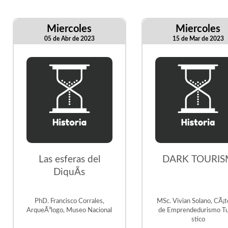
Miercoles
Miercoles
05 de Abr de 2023
15 de Mar de 2023
Las esferas del
DARK TOURIS
DiquÃ­s
PhD. Francisco Corrales,
MSc. Vivian Solano, CÃ¡t
ArqueÃ³logo, Museo Nacional
de Emprendedurismo Tu
stico