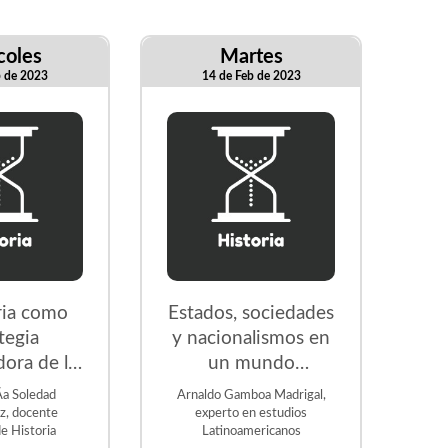
coles
Martes
b de 2023
14 de Feb de 2023
ria como
Estados, sociedades
tegia
y nacionalismos en
ora de la
un mundo
turÃ­stica
globalizado
­a Soledad
Arnaldo Gamboa Madrigal,
z, docente
experto en estudios
e Historia
Latinoamericanos