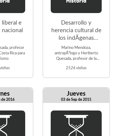
liberal e
Desarrollo y
 nacional
herencia cultural de
los indÃ­genas
costarricenses.
sada, profesor
Marino Mendoza,
Parte II
Costa Rica para
antropÃ³logo y Heriberto
rismo
Quesada, profesor de la
asignatura Historia de Costa
isitas
2526 visitas
Rica para el Turismo
rnes
Jueves
e de 2016
03 de Sep de 2015