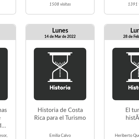
indÃ­genas y
1508 visitas
1391 v
afrodescendientes.
Lunes
Lu
14 de Mar de 2022
28 de Fe
nas
Historia de Costa
El tu
e
Rica para el Turismo
histÃ
de
Ã³n
sor,
Emilia Calvo
Heriberto Qu