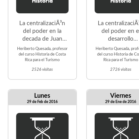
La centralizaciÃ³n
La centralizaciÃ
del poder en la
del poder en e
decada de Juan
desarrollo
Rafael Mora Porras
histÃ³rico del
Heriberto Quesada, profesor
Heriberto Quesada, prof
Estado
del curso Historia de Costa
del curso Historia de C
Rica para el Turismo
Rica para el Turismo
costarricense
2526 visitas
2726 visitas
Lunes
Viernes
29 de Feb de 2016
29 de Ene de 2016