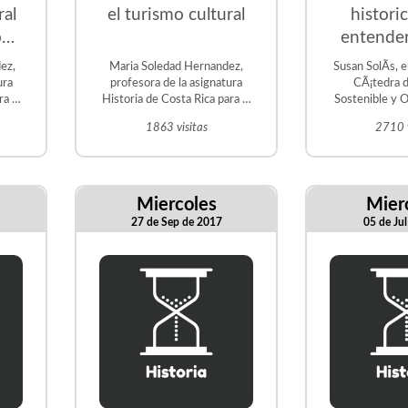
ral
el turismo cultural
histori
ona
entender
a
activida
ez,
Maria Soledad Hernandez,
Susan SolÃ­s, 
sti
ura
profesora de la asignatura
CÃ¡tedra 
ra el
Historia de Costa Rica para el
Sostenible y O
Turismo
profesor de l
1863 visitas
2710 v
Hist
Miercoles
Mier
27 de Sep de 2017
05 de Ju