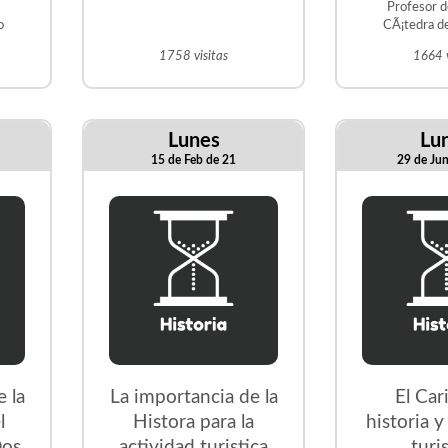
Profesor del
o
CÃ¡tedra de
Marino 
1758 visitas
1664 v
antro
Lunes
Lu
15 de Feb de 21
29 de Ju
 la
La importancia de la
El Car
l
Histora para la
historia y
Dos
actividad turistica
turi