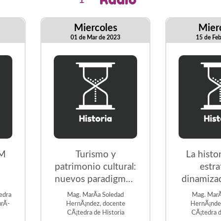
Miercoles
Mier
01 de Mar de 2023
15 de Fe
M
Turismo y
La histo
patrimonio cultural:
estra
nuevos paradigmas.
dinamizad
Diversidad cultural
industria 
edra
Mag. MarÃ­a Soledad
Mag. MarÃ
y sostenibilidad:
rÃ­
HernÃ¡ndez, docente
HernÃ¡nde
CÃ¡tedra de Historia
CÃ¡tedra d
rutas por territorios