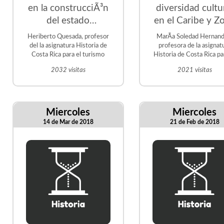
en la construcciÃ³n
diversidad cultu
del estado
en el Caribe y Z
costarricense
Norte de Cost
Heriberto Quesada, profesor
MarÃ­a Soledad Hernand
Rica
del la asignatura Historia de
profesora de la asignat
Costa Rica para el turismo
Historia de Costa Rica pa
Turismo
2032 visitas
2021 visitas
Miercoles
Miercoles
14 de Mar de 2018
21 de Feb de 2018