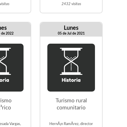
isitas
2432 visitas
nes
Lunes
b de 2022
05 de Jul de 2021
rismo
Turismo rural
³rico
comunitario
esada Vargas,
HernÃ¡n RamÃ­rez, director