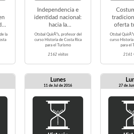
Independencia e
Costum
en
identidad nacional:
tradicio
ado
hacia la
oferta t
comprensiÃ³n del
de la
Otsbal QuirÃ³s, profesor del
Otsbal QuirÃ³s
sentido de
osta
curso Historia de Costa Rica
curso Historia
para el Turismo
para el
independencia.
2162 visitas
2161 v
Lunes
Lu
11 de Jul de 2016
27 de Ju