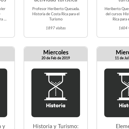
vier
Profesor Heriberto Quesada.
Heriberto Ques
-
Historia de Costa Rica para el
del cursos His
ra el
Turismo
Rica para 
1897 visitas
1604 v
Miercoles
Mier
20 de Feb de 2019
11 de Ju
a y
Historia y Turismo:
Elem