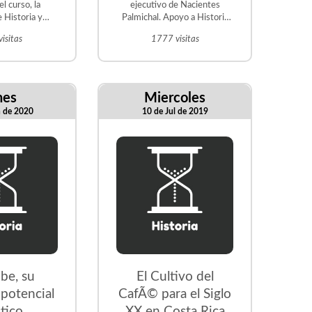
 curso, la
ejecutivo de Nacientes
 Historia y
Palmichal. Apoyo a Historia
Mendoza,
de Costa Rica para el Turismo
isitas
1777 visitas
pologo
nes
Miercoles
n de 2020
10 de Jul de 2019
ibe, su
El Cultivo del
 potencial
CafÃ© para el Siglo
stico
XX en Costa Rica