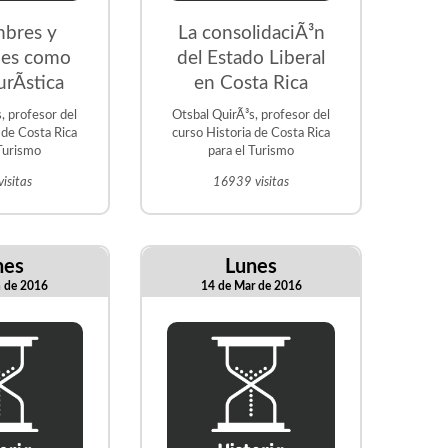
bres y
La consolidaciÃ³n
nes como
del Estado Liberal
urÃ­stica
en Costa Rica
, profesor del
Otsbal QuirÃ³s, profesor del
 de Costa Rica
curso Historia de Costa Rica
 Turismo
para el Turismo
isitas
16939 visitas
nes
Lunes
n de 2016
14 de Mar de 2016