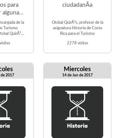
cos para
ciudadanÃ­a
 algunas
des turÃ­
encargada de la
Otsbal QuirÃ³s, profesor de la
cas
de Turismo
asignatura Historia de Costa
tsbal QuirÃ³s,
Rica para el Turismo
a CÃ¡tedra de
isitas
2278 visitas
oria
coles
Miercoles
l de 2017
14 de Jun de 2017