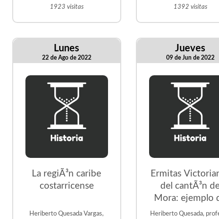
1923 visitas
1392 visitas
Lunes
Jueves
22 de Ago de 2022
09 de Jun de 2022
La regiÃ³n caribe
Ermitas Victoria
costarricense
del cantÃ³n d
Mora: ejemplo 
patrimonializaci
Heriberto Quesada Vargas,
Heriberto Quesada, profe