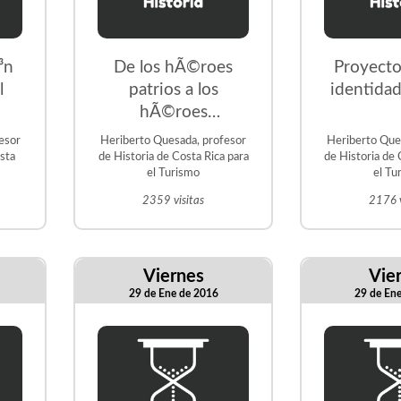
³n
De los hÃ©roes
Proyecto 
l
patrios a los
identidad
hÃ©roes
anÃ³nimos, el
esor
Heriberto Quesada, profesor
Heriberto Que
aporte de los
osta
de Historia de Costa Rica para
de Historia de 
el Turismo
el Tu
pobladores al
desarrollo de sus
2359 visitas
2176 v
comunidades
Viernes
Vie
29 de Ene de 2016
29 de En