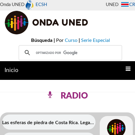
Onda UNED
ECSH
UNED
CR
Búsqueda |
Por
Curso
|
Serie Especial
Inicio
RADIO
Las esferas de piedra de Costa Rica. Legado
cultural del pasado histÃ³rico para la