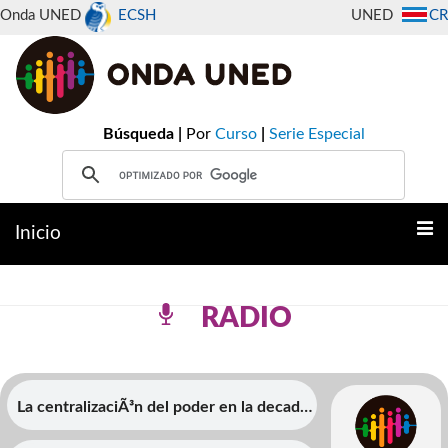
Onda UNED
ECSH
UNED
CR
Búsqueda |
Por
Curso
|
Serie Especial
Inicio
RADIO
La centralizaciÃ³n del poder en la decada
de Juan Rafael Mora Porras