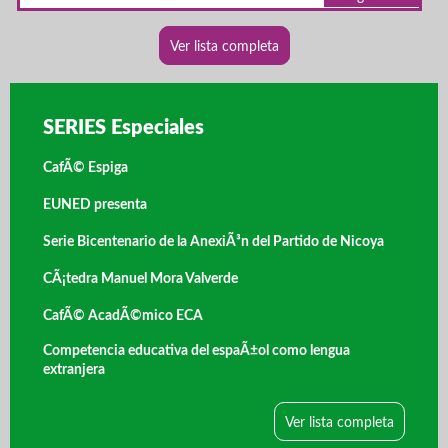
Ver lista completa
SERIES Especiales
CafÃ© Espiga
EUNED presenta
Serie Bicentenario de la AnexiÃ³n del Partido de Nicoya
CÃ¡tedra Manuel Mora Valverde
CafÃ© AcadÃ©mico ECA
Competencia educativa del espaÃ±ol como lengua
extranjera
Ver lista completa