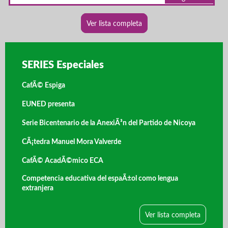
Ver lista completa
SERIES Especiales
CafÃ© Espiga
EUNED presenta
Serie Bicentenario de la AnexiÃ³n del Partido de Nicoya
CÃ¡tedra Manuel Mora Valverde
CafÃ© AcadÃ©mico ECA
Competencia educativa del espaÃ±ol como lengua
extranjera
Ver lista completa