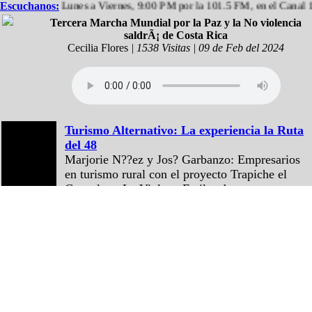
Escuchanos:
De Lunes a Viernes, 9:00 PM por la 101.5 FM, en el Canal 13.3
Tercera Marcha Mundial por la Paz y la No violencia
saldrÃ¡ de Costa Rica
Cecilia Flores
| 1538 Visitas | 09 de Feb del 2024
Turismo Alternativo: La experiencia la Ruta
del 48
Marjorie N??ez y Jos? Garbanzo: Empresarios
en turismo rural con el proyecto Trapiche el
Guacal, en La Violeta. Frailes de
Desamparados Martin Vargas ?vila:
Historiador y tutor de la UNED. Gestor del
Proyecto Educativo Judit ?vila en San Crist?
bal Sur.
CICDE: Situacion actual de movilidad
humana en America Latina. Desafios