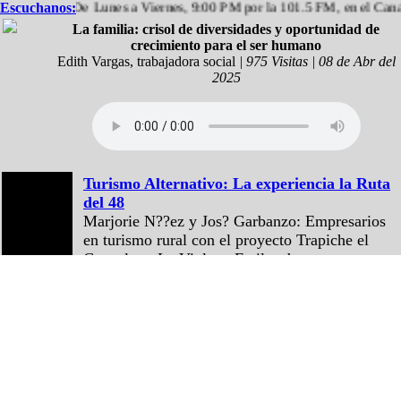
Escuchanos:
De Lunes a Viernes, 9:00 PM por la 101.5 FM, en el Canal 1
La familia: crisol de diversidades y oportunidad de
crecimiento para el ser humano
Edith Vargas, trabajadora social
| 975 Visitas | 08 de Abr del
2025
Turismo Alternativo: La experiencia la Ruta
del 48
Marjorie N??ez y Jos? Garbanzo: Empresarios
en turismo rural con el proyecto Trapiche el
Guacal, en La Violeta. Frailes de
Desamparados Martin Vargas ?vila:
Historiador y tutor de la UNED. Gestor del
Proyecto Educativo Judit ?vila en San Crist?
bal Sur.
CICDE: Situacion actual de movilidad