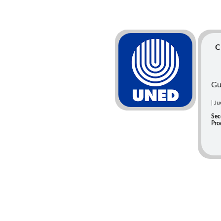
C
Gu
| J
Sec
Pro