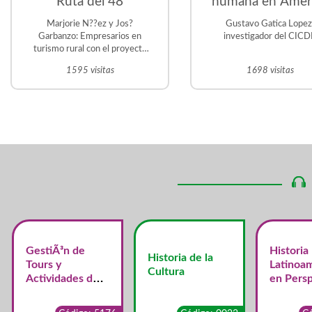
Ruta del 48
humana en Amer
Latina. Desafio
Marjorie N??ez y Jos?
Gustavo Gatica Lopez
prioritarios para
Garbanzo: Empresarios en
investigador del CIC
turismo rural con el proyecto
región
Trapiche el Guacal, en La
1595 visitas
1698 visitas
Violeta. Frailes de
Desamparados Martin Vargas
?vila: Historiador y tutor de la
UNED. Gestor del Proyecto
Educativo Judit ?vila en San
Crist?bal Sur.
GestiÃ³n de
Historia
Historia de la
Tours y
Latinoa
Cultura
Actividades de
en Persp
Turismo
Centroa
Alternativo y de
a