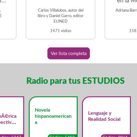
ica
en la M
s
,
Carlos Villalobos, autor del
Adriana Bar
 la
DE
libro y Daniel Garro, editor
EUNED
1471 visitas
1585
Ver lista completa
Radio para tus ESTUDIOS
Novela
Lenguaje y
mÃ©rica
hispanoamerican
Realidad Social
ectiva
a
merican