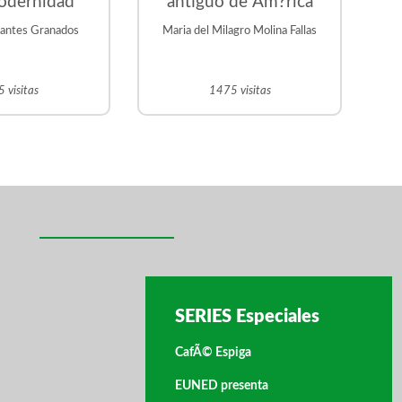
odernidad
antiguo de Am?rica
rantes Granados
Maria del Milagro Molina Fallas
 visitas
1475 visitas
SERIES Especiales
CafÃ© Espiga
EUNED presenta