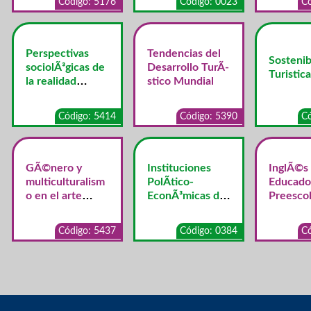
Código: 5176
Código: 0023
Có
Aventura
Perspectivas
Tendencias del
Sostenib
sociolÃ³gicas de
Desarrollo TurÃ­
Turistica
la realidad
stico Mundial
costarricense
Código: 5414
Código: 5390
Có
GÃ©nero y
Instituciones
InglÃ©s
multiculturalism
PolÃ­tico-
Educado
o en el arte
EconÃ³micas de
Preescol
contemporÃ¡neo
Costa Rica
Código: 5437
Código: 0384
Có