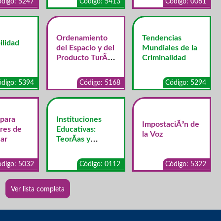
digo: 5247
Código: 5413
Código: 0061
Ordenamiento
Tendencias
ilidad
del Espacio y del
Mundiales de la
Producto TurÃ­
Criminalidad
stico
digo: 5394
Código: 5168
Código: 5294
 para
Instituciones
ImpostaciÃ³n de
res de
Educativas:
la Voz
ar
TeorÃ­as y
Concepciones
digo: 5032
Código: 0112
Código: 5322
Ver lista completa