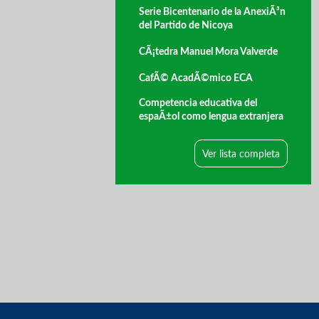
Serie Bicentenario de la AnexiÃ³n
del Partido de Nicoya
CÃ¡tedra Manuel Mora Valverde
CafÃ© AcadÃ©mico ECA
Competencia educativa del
espaÃ±ol como lengua extranjera
Ver lista completa