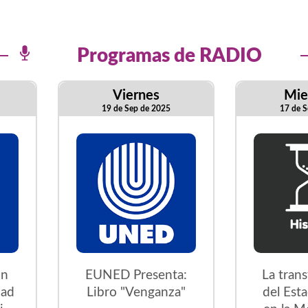
Programas de RADIO
Viernes
Mie
19 de Sep de 2025
17 de S
on
EUNED Presenta:
La tran
dad
Libro "Venganza"
del Est